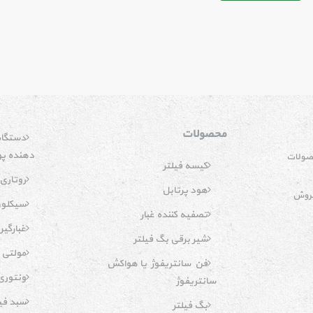
محصولات
دستگاه 
دهنده پو
حصولات
کیسه فیلتر
روتاری 
هود پرتابل
فروش
سیکلو
تصفیه کننده غبار
غبارگیر
شیر برقی بگ فیلتر
مولتی 
فن سانتریفوژ یا هواکش
ونتوری 
سانتریفوژ
سبد فیل
بگ فیلتر