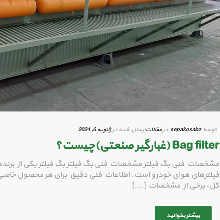
توسط
sepakosabz
در
مقالات
ارسال شده در
ژانویه 6, 2024
Bag filter (غبارگیر صنعتی)چیست؟
مشخصات فنی بگ فیلتر مشخصات فنی بگ فیلتر بگ فیلتر یکی از برنده
فیلترهای هوای خودرو است. اطلاعات فنی دقیق برای هر محصول خاصی
کل، برخی از مشخصات [...]
بیشتر بخوانید