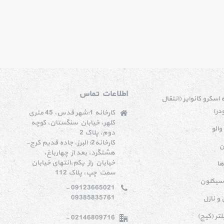
اطلاعات تماس
اسکرو کانوایر (انتقال
در)
کارخانه 1:شهر قدس، 45 متری
کلهر، خیابان سنگستان، کوچه
والو
دوم، پلاک 2
کارخانه2: البرز، جاده قدیم کرج-
ن
هشتگرد، بعد از چهارباغ،
خیابان راز یکم،انتهای خیابان
ها
سمت چپ، پلاک 112
سیکلون
09123665021 -
09385835761
و نازل
تر (کیج)
02146809716 -