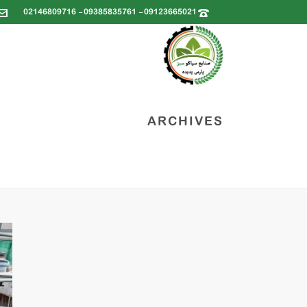
09123665021 - 09385835761 - 02146809716
ARCHIVES
خانه
»
غبارگیر صنعتی چیست؟