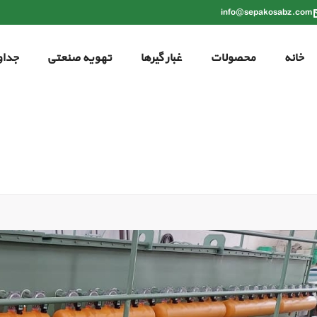
info@sepakosabz.com
خانه
محصولات
غبار گیرها
تهویه صنعتی
جداو