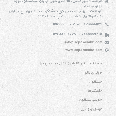
کارخانه 1:شهر قدس، 45 متری کلهر، خیابان سنگستان، کوچه
دوم، پلاک 2
کارخانه2: البرز، جاده قدیم کرج-هشتگرد، بعد از چهارباغ، خیابان
راز یکم،انتهای خیابان سمت چپ، پلاک 112
09123665021 - 09385835761
02146809716 - 02644384225
info@sepakosabz.com
www.sepakosabz.com
دستگاه اسکرو کانوایر (انتقال دهنده پودر)
روتاری والو
سیکلون
غبارگیرها
مولتی سیکلون
ونتوری و نازل