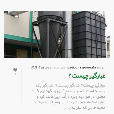
توسط
sepakosabz
در
مقالات
ارسال شده در
دسامبر 5, 2023
غبارگیر چیست؟
1
غبارگیر چیست؟ غبارگیر چیست؟ غبارگیر یک
وسیله است که برای جمع‌آوری و نگهداری ذرات
معلق در هوا، به ویژه ذرات ریز مانند گرد و
غبار، استفاده می‌شود. این وسیله معمولاً در
محیط‌هایی که نیاز به [...]