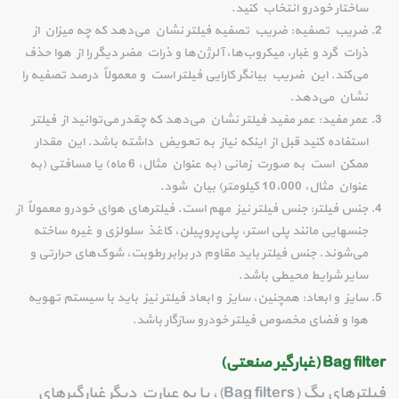
ساختار خودرو انتخاب کنید.
ضریب تصفیه: ضریب تصفیه فیلتر نشان می‌دهد که چه میزان از
ذرات گرد و غبار، میکروب‌ها، آلرژن‌ها و ذرات مضر دیگر را از هوا حذف
می‌کند. این ضریب بیانگر کارایی فیلتر است و معمولاً درصد تصفیه را
نشان می‌دهد.
عمر مفید: عمر مفید فیلتر نشان می‌دهد که چقدر می‌توانید از فیلتر
استفاده کنید قبل از اینکه نیاز به تعویض داشته باشد. این مقدار
ممکن است به صورت زمانی (به عنوان مثال، 6 ماه) یا مسافتی (به
عنوان مثال، 10،000 کیلومتر) بیان شود.
جنس فیلتر: جنس فیلتر نیز مهم است. فیلترهای هوای خودرو معمولاً از
جنسهایی مانند پلی استر، پلی‌پروپیلن، کاغذ سلولزی و غیره ساخته
می‌شوند. جنس فیلتر باید مقاوم در برابر رطوبت، شوک‌های حرارتی و
سایر شرایط محیطی باشد.
سایز و ابعاد: همچنین، سایز و ابعاد فیلتر نیز باید با سیستم تهویه
هوا و فضای مخصوص فیلتر خودرو سازگار باشد.
Bag filter (
غبارگیر صنعتی
)
فیلترهای بگ (Bag filters)، یا به عبارت دیگر غبارگیرهای