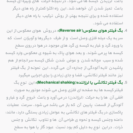
باعث لرزیدن کیسه ها می شود. در نتیجه حرکت های ویبره ای کیسه
باعث تمیز شدن آن خواهد شد. این راه اکثرا کمتر از راه های دیگر
استفاده شده و برای نتیجه بهتر، از روش ترکیب با راه های دیگر
استفاده می شود.
بگ فیلتر هوای معکوس(Reverse air):
در روش هوای معکوس از این
سر به یک میله فلزی وصل است و از طرف دیگر رها و آویزان است که
با ورود گرد و غبار به کیسه ی گرد های موجود در هوا در روی سطح
کیسه ها پر می شوند. و بعد هوای پاک به شیوه ی معکوس وارد کیسه
شده و سبب مچاله شدن و عوض شدن شکل کیسه سر انجام از هم
پاشیدن لایه آلودگی از جدارهء آن می گردد. این نمونه از بگ فیلتر
نیز مانند فیلتر تکانشی، فضا و جای زیادی را برای اجرایی میگیرد
بگ فیلتر تکانشی یا لرزاننده(Mechanical shaking):
این نوع بگ
فیلتر کیسه ها به صفحه ای فلزی وصل می شوند موتور به صورت
افقی آن ها را به حرکت (لرزاندن) در می آورد و باعث خروج گرد و غبار و
آلودگی از قسمت پایین آن که باز می باشد می شود. سرعت عملیات
پاکسازی در بگ فیلتر های تکانشی به عوامل زیادی بستگی دارد، مانند:
دامنه وجنس کیسه و نحوه ی طراحی آن ها و تناوب تکانش و جنس
ذرات. در این نوع به دلیل کم بود نسبت عبود گاز یا هوا به سطح