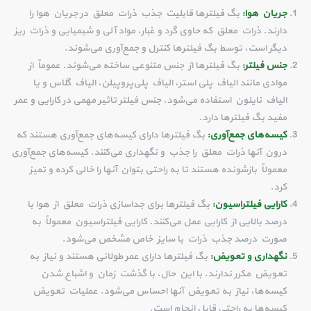
جریان هوا:
بگ فیلترها قابلیت جذب ذرات معلق در جریان هوا را
دارند. ذرات معلق که حاوی گرد و غبار، مواد آلی و شیمیایی و ذرات ریز
دیگر است، توسط بگ فیلترها کنترل و جمع‌آوری می‌شوند.
جنس فیلتر:
بگ فیلترها از جنس متنوعی ساخته می‌شوند. عموماً از
موادی مانند الیاف پلی استر، الیاف پلی‌پروپیلن، الیاف گلاس و یا
الیاف نایلون استفاده می‌شود. جنس فیلتر تاثیر مهمی در کارایی و عمر
مفید بگ فیلترها دارد.
کیسه‌های جمع‌آوری:
بگ فیلترها دارای کیسه‌های جمع‌آوری هستند که
درون آنها ذرات معلق را جذب و نگهداری می‌کنند. کیسه‌های جمع‌آوری
معمولاً بازشونده هستند تا به راحتی بتوان آنها را خالی کرده و تمیز
کرد.
کارایی فیلتراسیون:
بگ فیلترها برای جداسازی ذرات معلق از هوا با
درصد بالایی از کارایی عمل می‌کنند. کارایی فیلتراسیون معمولاً به
صورت درصد جذب ذرات با سایز خاص مشخص می‌شود.
نگهداری و تعویض:
بگ فیلترها دارای عمر طولانی هستند و نیاز به
تعویض مکرر ندارند. با این حال، با گذشت زمان و اشباع شدن
کیسه‌ها، نیاز به تعویض آنها احساس می‌شود. عملیات تعویض
کیسه‌ها به راحتی قابل انجام است.