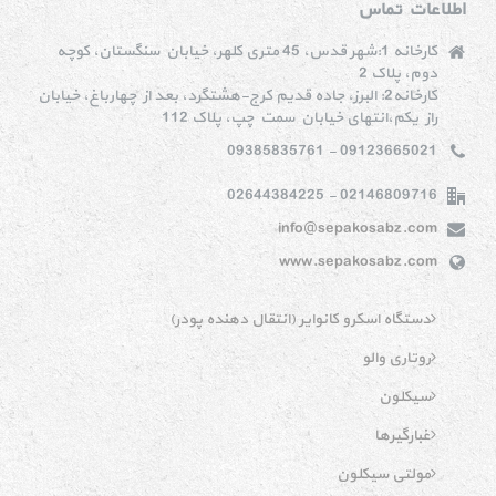
اطلاعات تماس
کارخانه 1:شهر قدس، 45 متری کلهر، خیابان سنگستان، کوچه
دوم، پلاک 2
کارخانه2: البرز، جاده قدیم کرج-هشتگرد، بعد از چهارباغ، خیابان
راز یکم،انتهای خیابان سمت چپ، پلاک 112
09123665021 - 09385835761
02146809716 - 02644384225
info@sepakosabz.com
www.sepakosabz.com
دستگاه اسکرو کانوایر (انتقال دهنده پودر)
روتاری والو
سیکلون
غبارگیرها
مولتی سیکلون