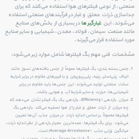
صنعتی، از نوعی فیلترهای هوا استفاده می‌کنند که برای
جداسازی ذرات معلق و غبار در فرآیندهای صنعتی استفاده
می‌شوند. این
غبارگیر ها
در بسیاری از بخش‌های صنایع
مانند صنعت سیمان، فولاد، معدن، شیمیایی و سایر صنایع
مورد استفاده قرار می‌گیرند.
مشخصات فنی مهم بگ فیلترها شامل موارد زیر می‌شود:
جنس بسته بندی: بگ فیلترها عموماً از جنس بافته‌های نسوز مانند
الیاف پلی‌استر، پنبه، پلی‌پروپیلن و یا فیبرهای مقاوم در برابر شرایط
سخت صنعتی تولید می‌شوند. این جنس‌ها باید مقاوم در برابر
شیمیایی‌ها، حرارت و سایر شرایط آب و هوایی باشند.
میزان بازدهی (Efficiency): بازدهی یک بگ فیلتر نشان می‌دهد که
چه میزان از ذرات معلق و غبار را از هوا تصفیه می‌کند. بازدهی بگ
فیلترها معمولاً بر اساس اندازه ذرات در میزان جذب آن‌ها تعیین
می‌شود. برای بگ فیلترها، عمده‌ترین معیار بازدهی از نظر اندازه ذرات،
میانگین وزنی جذب (Average Arrestance) است.
نوع و سیستم نصب: بگ فیلترها معمولاً به صورت عمودی در