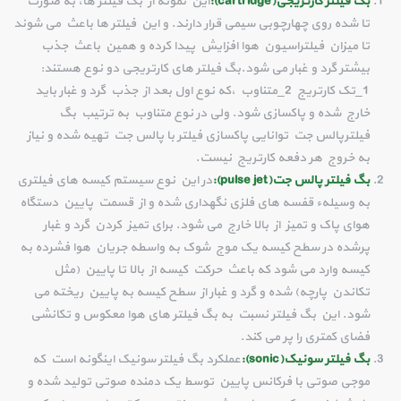
بگ فیلتر کارتریجی(
cartridge
):
این نمونه از بگ فیلتر ها، به صورت
تا شده روی چهارچوبی سیمی قرار دارند. و این فیلتر ها باعث می شوند
تا میزان فیلتراسیون هوا افزایش پیدا کرده و همین باعث جذب
بیشتر گرد و غبار می شود.بگ فیلتر های کارتریجی دو نوع هستند:
1_تک کارتریج 2_متناوب ،که نوع اول بعد از جذب گرد و غبار باید
خارج شده و پاکسازی شود. ولی در نوع متناوب به ترتیب بگ
فیلترپالس جت توانایی پاکسازی فیلتر با پالس جت تهیه شده و نیاز
به خروج هر دفعه کارتریج نیست.
بگ فیلتر پالس جت(
pulse jet
):
در این نوع سیستم کیسه های فیلتری
به وسیلهء قفسه های فلزی نگهداری شده و از قسمت پایین دستگاه
هوای پاک و تمیز از بالا خارج می شود. برای تمیز کردن گرد و غبار
پرشده در سطح کیسه یک موج شوک به واسطه جریان هوا فشرده به
کیسه وارد می شود که باعث حرکت کیسه از بالا تا پایین (مثل
تکاندن پارچه) شده و گرد و غبار از سطح کیسه به پایین ریخته می
شود. این بگ فیلتر نسبت به بگ فیلتر های هوا معکوس و تکانشی
فضای کمتری را پر می کند.
بگ فیلتر سونیک(
sonic
):
عملکرد بگ فیلتر سونیک اینگونه است که
موجی صوتی با فرکانس پایین توسط یک دمنده صوتی تولید شده و